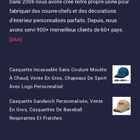
Dans 2006 nous avons créé notre propre usine pour
fabriquer des couvre-chefs et des décorations
d'intérieur personnalisés parfaits. Depuis, nous
avons servi 900+ merveilleux clients de 60+ pays.
[plus]
Produits
Casquette Incassable Sans Couture Moulée
À Chaud, Vente En Gros, Chapeaux De Sport
Le
Le
Avec Logo Personnalisé
Prix
Prix
Casquette Sandwich Personnalisée, Vente
D'origine
Actuel
En Gros, Casquettes De Baseball
Était:
Est:
Le
Le
Respirantes Et Fraîches
$15.50.
$7.50.
Prix
Prix
D'origine
Actuel