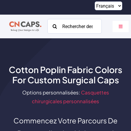
Passer
au
contenu
Rechercher:
Bascu
la
navig
Maison
Coutume
Cotton Poplin Fabric Colors
Catalogue
For Custom Surgical Caps
À propos
Options personnalisées:
Casquettes
Ressources
chirurgicales personnalisées
Contact
Commencez Votre Parcours De