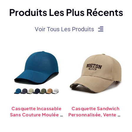
Produits Les Plus Récents
Voir Tous Les Produits
Casquette Incassable
Casquette Sandwich
P
Sans Couture Moulée À
Personnalisée, Vente En
Chaud, Vente En Gros,
Gros, Casquettes De
S
Chapeaux De Sport
Baseball Respirantes Et