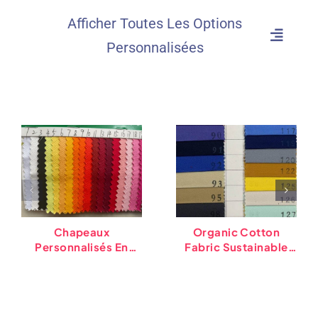
Afficher Toutes Les Options
Personnalisées
Chapeaux
Organic Cotton
Personnalisés En
Fabric Sustainable
Tissu De Coton
Material
Recyclé (76
Différentes Options
De Couleurs)