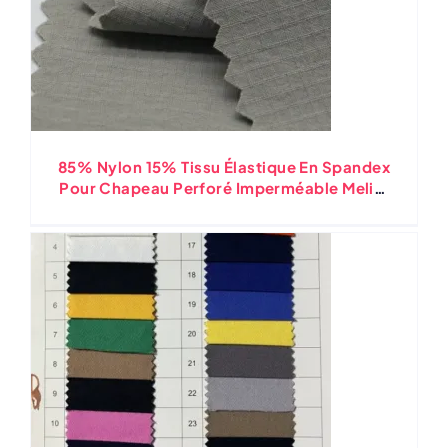
85% Nylon 15% Tissu Élastique En Spandex
Pour Chapeau Perforé Imperméable Melin,
Ripstop Extensible Dans Les Quatre Sens