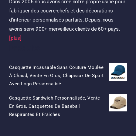
Dans 2006 nous avons créé notre propre usine pour
fabriquer des couvre-chefs et des décorations
d'intérieur personnalisés parfaits. Depuis, nous
avons servi 900+ merveilleux clients de 60+ pays.
[plus]
Produits
Casquette Incassable Sans Couture Moulée
À Chaud, Vente En Gros, Chapeaux De Sport
Le
Le
Avec Logo Personnalisé
Prix
Prix
Casquette Sandwich Personnalisée, Vente
D'origine
Actuel
En Gros, Casquettes De Baseball
Était:
Est:
Le
Le
Respirantes Et Fraîches
$15.50.
$7.50.
Prix
Prix
D'origine
Actuel