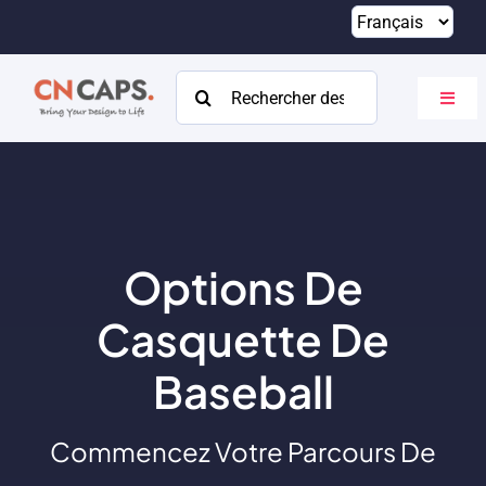
Passer
au
contenu
Rechercher:
Bascu
la
navig
Maison
Coutume
Catalogue
Options De
À propos
Casquette De
Ressources
Baseball
Contact
Commencez Votre Parcours De