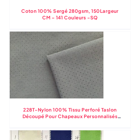
Coton 100% Sergé 280gsm, 150Largeur
CM – 141 Couleurs -SQ
228T-Nylon 100% Tissu Perforé Taslon
Découpé Pour Chapeaux Personnalisés
Tissu Extérieur