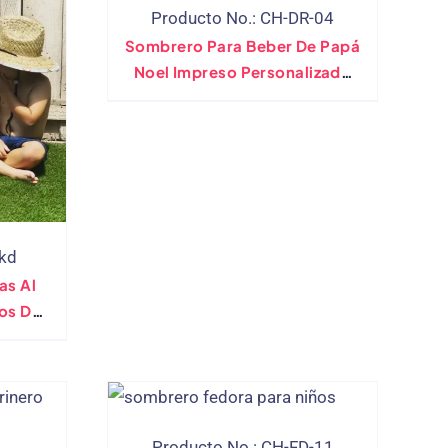
Producto No.: CH-DR-04
Sombrero Para Beber De Papá
Noel Impreso Personalizado
Para Las Vacaciones De
Santacon
-kd
as Al
os De
each
mbrero
ol,
os
Producto No.: CH-FD-11