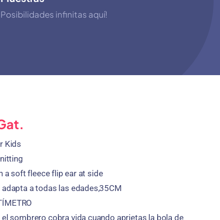
Posibilidades infinitas aquí!
Gat.
r Kids
nitting
 a soft fleece flip ear at side
e adapta a todas las edades,35
CM
NTÍMETRO
 el sombrero cobra vida cuando aprietas la bola de