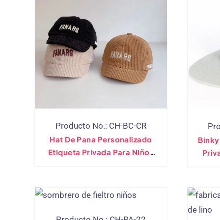
Producto No.: CH-BC-CR
Pr
Hat De Pana Personalizado
Binky
Etiqueta Privada Para Niños
Pri
Niños Pequeños 8 Capas
Made
Infantiles Para Niños De Gales
Producto No.: CH-PA-22