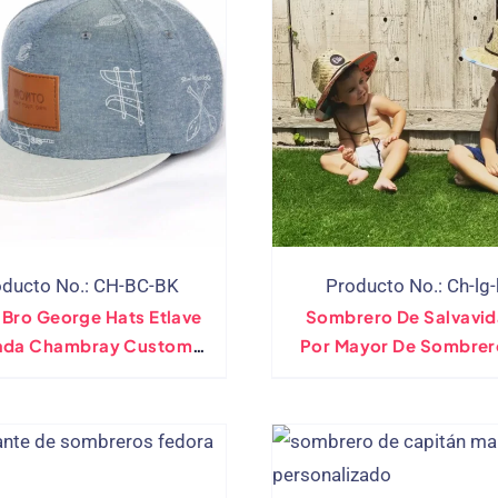
oducto No.: CH-BC-BK
Producto No.: Ch-lg
 Bro George Hats Etlave
Sombrero De Salvavid
vada Chambray Custom
Por Mayor De Sombrer
 Kids Sombreros Al Por
Paja, Brorim Berim B
Mayor
Patch Impresión De So
De Paja Sombra De S
Sombrero Para Niñ
Pequeños