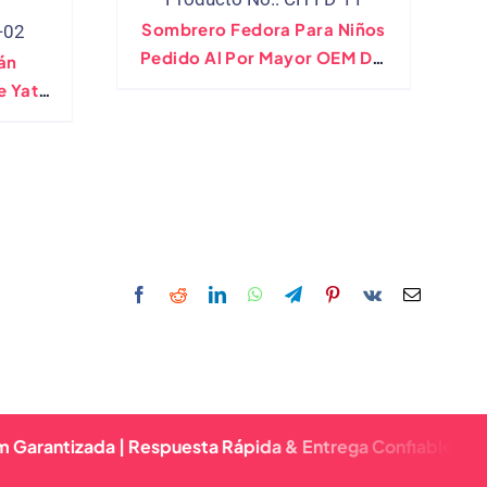
Sombrero Fedora Para Niños
-02
Pedido Al Por Mayor OEM Del
án
Fabricante Directo
e Yate,
o Azul
esorio
lanco,
izada | Respuesta Rápida & Entrega Confiable | Calidad P