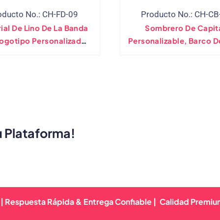
oducto No.: CH-FD-09
Producto No.: CH-CB
ial De Lino De La Banda
Sombrero De Capit
Logotipo Personalizado
Personalizable, Barco D
 Sombrero Fedora Del
Gorra De Barco Mariner
Fabricante Directo
Marino Para Niños, Acc
De Disfraz De Marines B
Negro
u Plataforma!
esta Rápida & Entrega Confiable |
Calidad Premium Garant