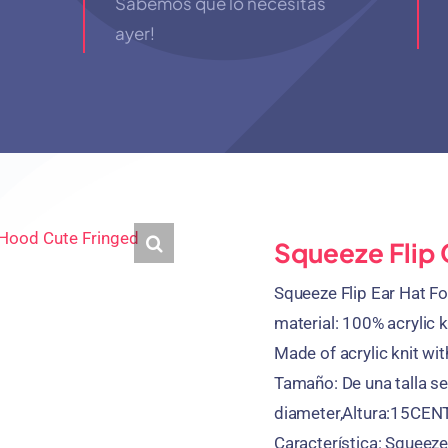
Sabemos que lo necesitas
ayer!
Squeeze Flip 
Squeeze Flip Ear Hat Fo
material: 100%
acrylic k
Made of acrylic knit with
Tamaño: De una talla s
diameter
,Altura:15CE
Característica: Squeeze