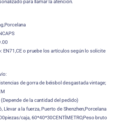
onalizado para llamar la atención.
ng,Porcelana
CNCAPS
9.00
o: EN71,CE o pruebe los artículos según lo solicite
ío:
stencias de gorra de béisbol desgastada vintage;
OEM
(Depende de la cantidad del pedido)
, Llevar a la fuerza, Puerto de Shenzhen,Porcelana
 200piezas/caja, 60*40*30CENTÍMETRO,Peso bruto