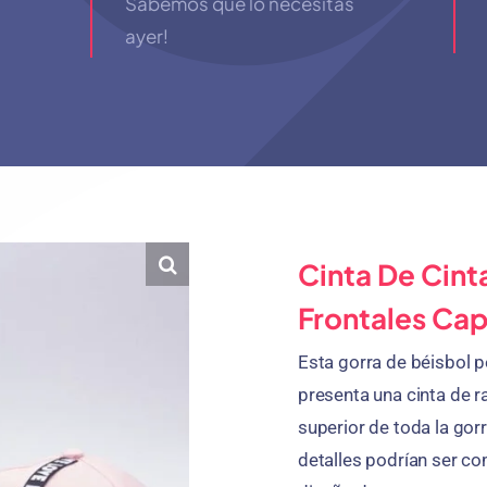
Sabemos que lo necesitas
ayer!
Cinta De Cint
Frontales Ca
Esta gorra de béisbol 
presenta una cinta de 
superior de toda la gor
detalles podrían ser co