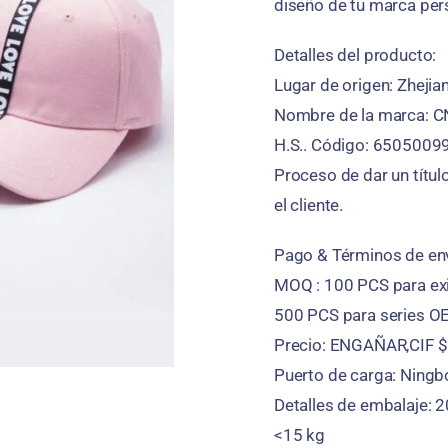
diseño de tu marca pers
Detalles del producto:
Lugar de origen: Zhejia
Nombre de la marca: 
H.S.. Código: 6505009
Proceso de dar un títul
el cliente.
Pago & Términos de env
MOQ : 100 PCS para exi
500 PCS para series 
Precio: ENGAÑAR,CIF $ 
Puerto de carga: Ningbó
Detalles de embalaje:
<15 kg