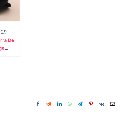
-29
rra De
ge
ipo