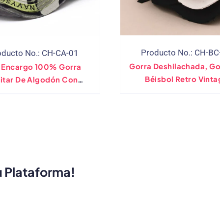
Producto No.: CH-BC
oducto No.: CH-CA-01
Gorra Deshilachada, Go
 Encargo 100% Gorra
Béisbol Retro Vinta
litar De Algodón Con
Desgastada, Logot
Camuflaje
Bordado
u Plataforma!