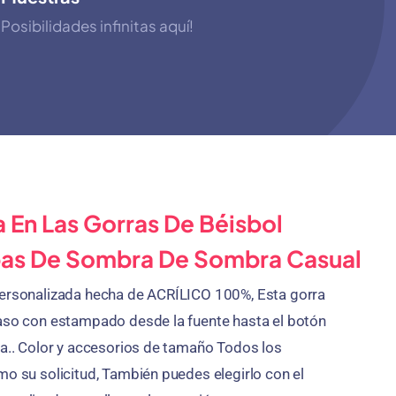
Posibilidades infinitas aquí!
a En Las Gorras De Béisbol
pas De Sombra De Sombra Casual
personalizada hecha de ACRÍLICO 100%, Esta gorra
raso con estampado desde la fuente hasta el botón
ra.. Color y accesorios de tamaño Todos los
mo su solicitud, También puedes elegirlo con el