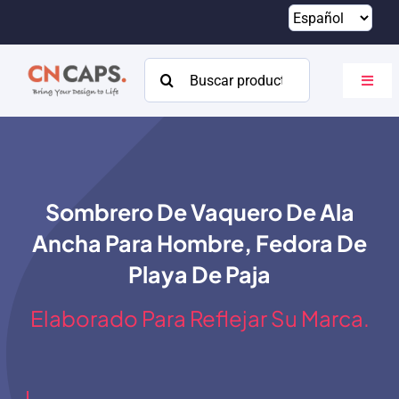
Saltar
al
contenido
Buscar:
Altern
naveg
Hogar
Costumbre
Sombrero De Vaquero De Ala
Catalogar
Ancha Para Hombre, Fedora De
Acerca de
Playa De Paja
Recursos
Elaborado Para Reflejar Su Marca.
Contacto