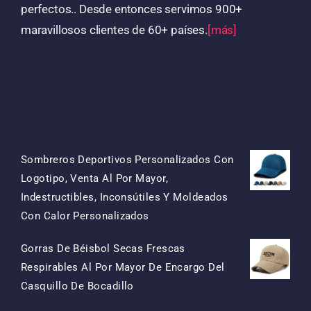
perfectos.. Desde entonces servimos 900+
maravillosos clientes de 60+ países.
[más]
Productos
Sombreros Deportivos Personalizados Con
Logotipo, Venta Al Por Mayor,
Indestructibles, Inconsútiles Y Moldeados
El
El
Con Calor Personalizados
Precio
Precio
Gorras De Béisbol Secas Frescas
Original
Actual
Respirables Al Por Mayor De Encargo Del
Era:
Es:
El
El
Casquillo De Bocadillo
$15.50.
$7.50.
Precio
Precio