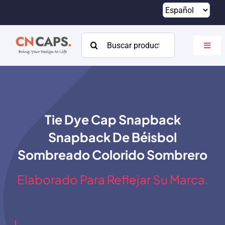
Saltar
al
contenido
Buscar:
Altern
naveg
Hogar
Costumbre
Tie Dye Cap Snapback
Catalogar
Snapback De Béisbol
Acerca de
Sombreado Colorido Sombrero
Recursos
Elaborado Para Reflejar Su Marca.
Contacto