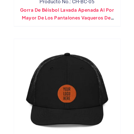
Producto No.: CH-BC-05
Gorra De Béisbol Lavada Apenada Al Por
Mayor De Los Pantalones Vaqueros Del
Dril De Algodón