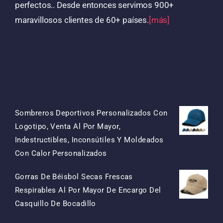
perfectos.. Desde entonces servimos 900+
maravillosos clientes de 60+ países.
[más]
Productos
Sombreros Deportivos Personalizados Con
Logotipo, Venta Al Por Mayor,
Indestructibles, Inconsútiles Y Moldeados
El
El
Con Calor Personalizados
Precio
Precio
Gorras De Béisbol Secas Frescas
Original
Actual
Respirables Al Por Mayor De Encargo Del
Era:
Es:
El
El
Casquillo De Bocadillo
$15.50.
$7.50.
Precio
Precio