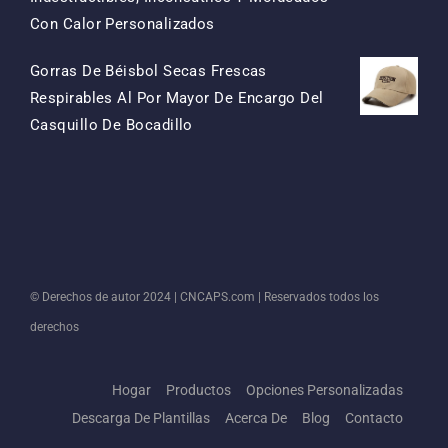
El
El
Con Calor Personalizados
Precio
Precio
Gorras De Béisbol Secas Frescas
Original
Actual
Respirables Al Por Mayor De Encargo Del
Era:
Es:
El
El
Casquillo De Bocadillo
$15.50.
$7.50.
Precio
Precio
Original
Actual
Era:
Es:
$13.50.
$5.50.
© Derechos de autor 2024 |
CNCAPS.com
| Reservados todos los
derechos
Hogar
Productos
Opciones Personalizadas
Descarga De Plantillas
Acerca De
Blog
Contacto