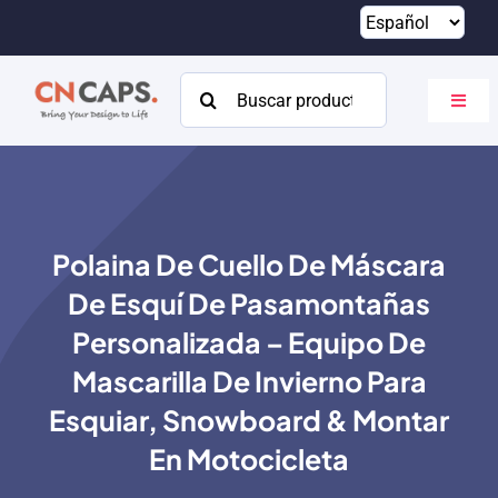
Saltar
al
contenido
Buscar:
Altern
naveg
Hogar
Costumbre
Polaina De Cuello De Máscara
Catalogar
De Esquí De Pasamontañas
Acerca de
Personalizada – Equipo De
Mascarilla De Invierno Para
Recursos
Esquiar, Snowboard & Montar
Contacto
En Motocicleta