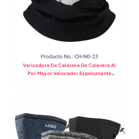
Producto No.: CH-NG-23
Varicadora De Calavera De Calavera Al
Por Mayor Velocador Espeluznante
Múltiple Uso De La Cabeza De La Cara