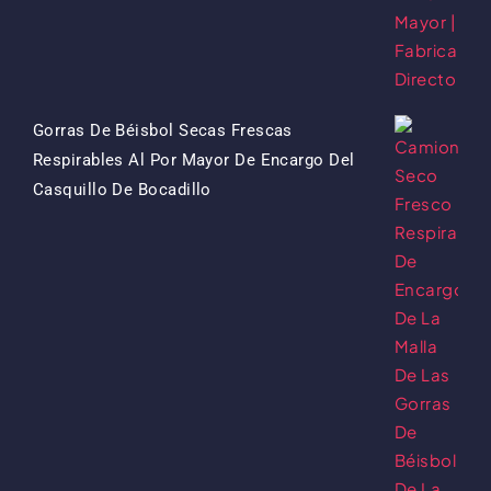
Era:
Es:
$15.50.
$7.50.
Gorras De Béisbol Secas Frescas
Respirables Al Por Mayor De Encargo Del
El
El
Casquillo De Bocadillo
Precio
Precio
Original
Actual
Era:
Es:
$13.50.
$5.50.