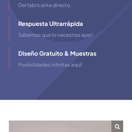
Del fabricante directo.
Respuesta Ultrarrápida
Sabemos que lo necesitas ayer!
Diseño Gratuito & Muestras
Posibilidades infinitas aquí!