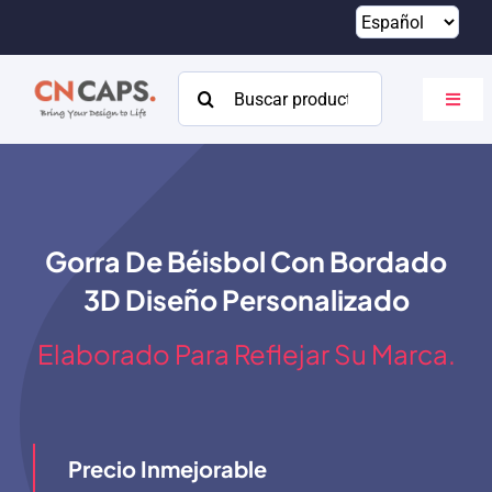
Saltar
al
contenido
Buscar:
Altern
naveg
Hogar
Costumbre
Gorra De Béisbol Con Bordado
Catalogar
3D Diseño Personalizado
Acerca de
Elaborado Para Reflejar Su Marca.
Recursos
Contacto
Precio Inmejorable