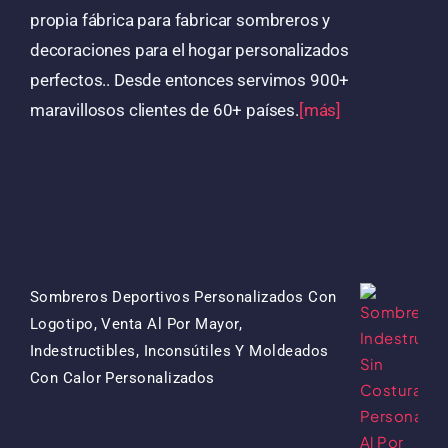
propia fábrica para fabricar sombreros y
decoraciones para el hogar personalizados
perfectos.. Desde entonces servimos 900+
maravillosos clientes de 60+ países.
[más]
Productos
Sombreros Deportivos Personalizados Con
Logotipo, Venta Al Por Mayor,
Indestructibles, Inconsútiles Y Moldeados
El
El
Con Calor Personalizados
Precio
Precio
Original
Actual