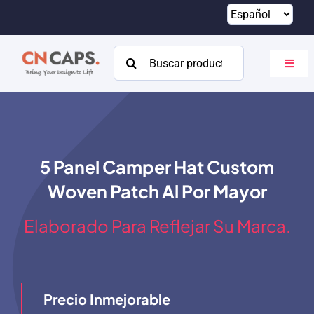
Saltar
al
contenido
Buscar:
Altern
naveg
Hogar
Costumbre
5 Panel Camper Hat Custom
Catalogar
Woven Patch Al Por Mayor
Acerca de
Elaborado Para Reflejar Su Marca.
Recursos
Contacto
Precio Inmejorable