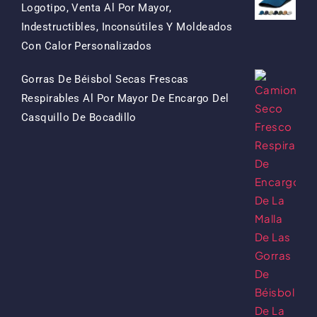
Logotipo, Venta Al Por Mayor,
Indestructibles, Inconsútiles Y Moldeados
El
El
Con Calor Personalizados
Precio
Precio
Gorras De Béisbol Secas Frescas
Original
Actual
Respirables Al Por Mayor De Encargo Del
Era:
Es:
El
El
Casquillo De Bocadillo
$15.50.
$7.50.
Precio
Precio
Original
Actual
Era:
Es:
$13.50.
$5.50.