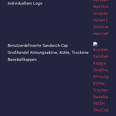
Ursprünglicher
Aktueller
Individuellem Logo
Preis
Preis
War:
Ist:
$15.50
$7.50.
Benutzerdefinierte Sandwich-Cap
Großhandel Atmungsaktive, Kühle, Trockene
Ursprünglicher
Aktueller
Baseballkappen
Preis
Preis
War:
Ist:
$13.50
$5.50.