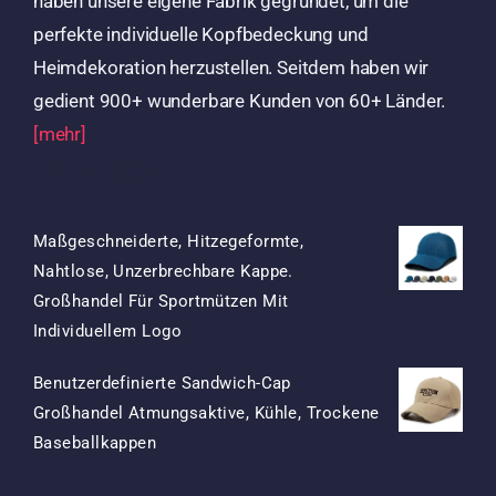
haben unsere eigene Fabrik gegründet, um die
perfekte individuelle Kopfbedeckung und
Heimdekoration herzustellen. Seitdem haben wir
gedient 900+ wunderbare Kunden von 60+ Länder.
[mehr]
Produkte
Maßgeschneiderte, Hitzegeformte,
Nahtlose, Unzerbrechbare Kappe.
Großhandel Für Sportmützen Mit
Ursprünglicher
Aktueller
Individuellem Logo
Preis
Preis
Benutzerdefinierte Sandwich-Cap
War:
Ist:
Großhandel Atmungsaktive, Kühle, Trockene
$15.50
$7.50.
Ursprünglicher
Aktueller
Baseballkappen
Preis
Preis