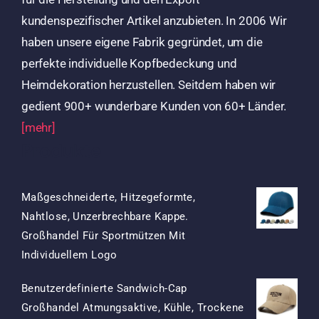
kundenspezifischer Artikel anzubieten. In 2006 Wir
haben unsere eigene Fabrik gegründet, um die
perfekte individuelle Kopfbedeckung und
Heimdekoration herzustellen. Seitdem haben wir
gedient 900+ wunderbare Kunden von 60+ Länder.
[mehr]
Produkte
Maßgeschneiderte, Hitzegeformte,
Nahtlose, Unzerbrechbare Kappe.
Großhandel Für Sportmützen Mit
Ursprünglicher
Aktueller
Individuellem Logo
Preis
Preis
Benutzerdefinierte Sandwich-Cap
War:
Ist:
Großhandel Atmungsaktive, Kühle, Trockene
$15.50
$7.50.