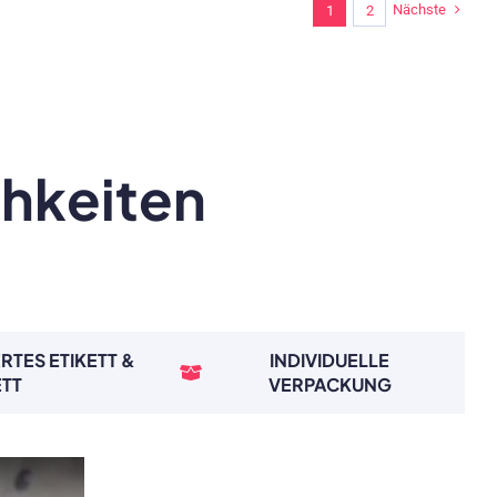
Nächste
1
2
chkeiten
RTES ETIKETT &
INDIVIDUELLE
ETT
VERPACKUNG