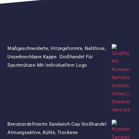
Produkte
Maßgeschneiderte, Hitzegeformte, Nahtlose,
Unzerbrechbare Kappe. Großhandel Für
Ursprünglicher
Aktueller
Sportmützen Mit Individuellem Logo
Preis
Preis
War:
Ist:
$15.50
$7.50.
Benutzerdefinierte Sandwich-Cap Großhandel
Atmungsaktive, Kühle, Trockene