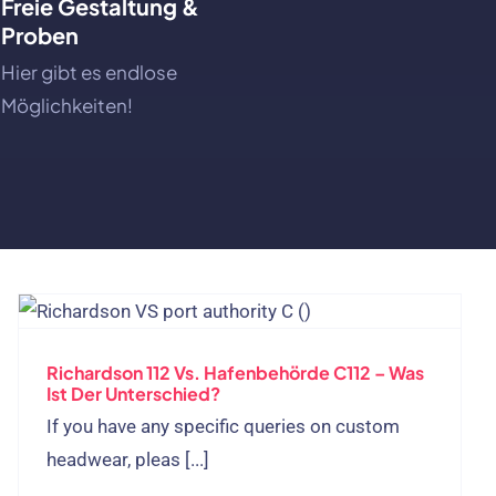
Freie Gestaltung &
Proben
Hier gibt es endlose
Möglichkeiten!
Richardson 112 Vs. Hafenbehörde C112 – Was
Ist Der Unterschied?
If you have any specific queries on custom
headwear
,
pleas
[...]