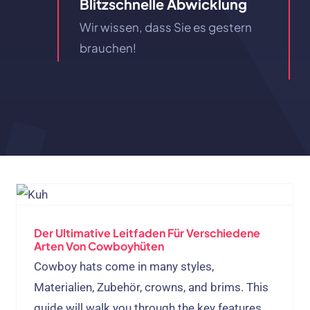
Blitzschnelle Abwicklung
Wir wissen, dass Sie es gestern
brauchen!
Der Ultimative Leitfaden Für Verschiedene
Arten Von Cowboyhüten
Cowboy hats come in many styles
,
Materialien, Zubehör,
crowns
,
and brims
.
This
guide will walk you through the key features