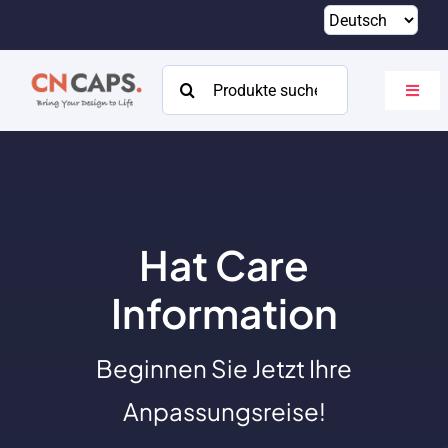
Zum
Inhalt
springen
Suchen
Navig
nach:
umsch
Heim
Brauch
Katalog
Hat Care
Um
Information
Ressourcen
Beginnen Sie Jetzt Ihre
Kontakt
Anpassungsreise!