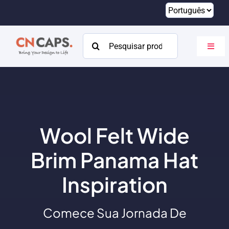
Pular
para
o
Procurar:
Altern
conteúdo
naveg
Lar
Personalizado
Catálogo
Wool Felt Wide
Sobre
Brim Panama Hat
Recursos
Inspiration
Contato
Comece Sua Jornada De