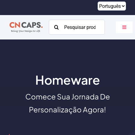
Pular
para
o
Procurar:
Altern
conteúdo
naveg
Lar
Personalizado
Catálogo
Homeware
Sobre
Comece Sua Jornada De
Recursos
Personalização Agora!
Contato