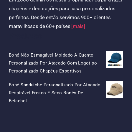
chapéus e decorações para casa personalizados
perfeitos. Desde então servimos 900+ clientes
maravilhosos de 60+ países.
[mais]
Produtos
Boné Não Esmagável Moldado A Quente
Personalizado Por Atacado Com Logotipo
O
O
Personalizado Chapéus Esportivos
Preço
Preço
Boné Sanduíche Personalizado Por Atacado
Original
Atual
Respirável Fresco E Seco Bonés De
Era:
É:
O
O
Beisebol
$15.50.
$7.50.
Preço
Preço
Original
Atual
Era:
É:
$13.50.
$5.50.