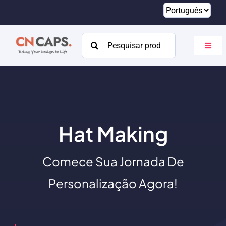
Pular
para
o
Procurar:
Altern
conteúdo
naveg
Lar
Personalizado
Catálogo
Hat Making
Sobre
Comece Sua Jornada De
Recursos
Personalização Agora!
Contato