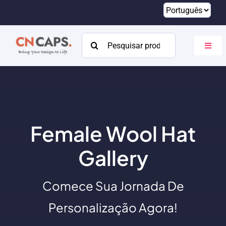
Pular
para
o
Procurar:
Altern
conteúdo
naveg
Lar
Personalizado
Catálogo
Female Wool Hat
Sobre
Gallery
Recursos
Comece Sua Jornada De
Contato
Personalização Agora!