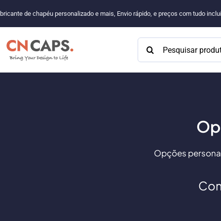
Pular
bricante de chapéu personalizado e mais, Envio rápido, e preços com tudo incl
para
o
Procurar:
conteúdo
Op
Opções personal
Com