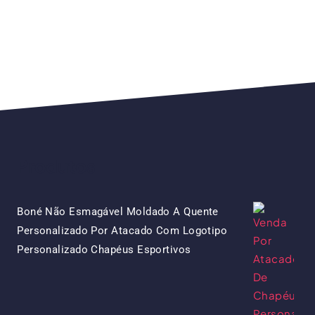
Produtos
Boné Não Esmagável Moldado A Quente
Personalizado Por Atacado Com Logotipo
O
O
Personalizado Chapéus Esportivos
Preço
Preço
Original
Atual
Era:
É: