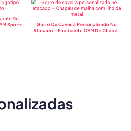
vente De
Gorro De Caveira Personalizado No
B
EM Sports &
Atacado - Fabricante OEM De Chapéu
Trabalho
De Malha Com Ilhó De Metal
onalizadas