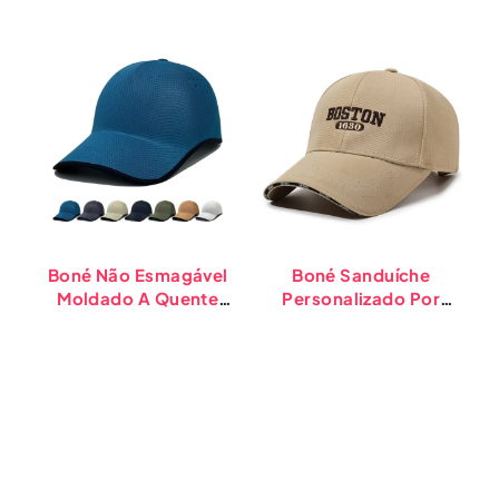
Boné Não Esmagável
Boné Sanduíche
Moldado A Quente
Personalizado Por
U
Personalizado Por
Atacado Respirável
Atacado Com Logotipo
Fresco E Seco Bonés De
A
Personalizado Chapéus
Beisebol
Esportivos