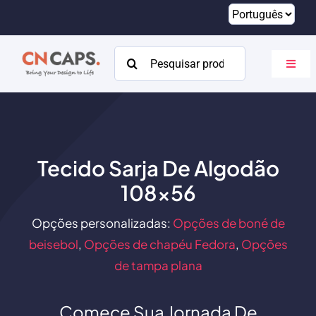
Pular
para
o
Procurar:
Altern
conteúdo
naveg
Lar
Personalizado
Tecido Sarja De Algodão
Catálogo
108×56
Sobre
Opções personalizadas:
Opções de boné de
Recursos
beisebol
,
Opções de chapéu Fedora
,
Opções
de tampa plana
Contato
Comece Sua Jornada De