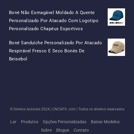
Boné Não Esmagável Moldado A Quente
Personalizado Por Atacado Com Logotipo
O
O
Personalizado Chapéus Esportivos
Preço
Preço
Boné Sanduíche Personalizado Por Atacado
Original
Atual
Respirável Fresco E Seco Bonés De
Era:
É:
O
O
Beisebol
$15.50.
$7.50.
Preço
Preço
Original
Atual
Era:
É:
$13.50.
$5.50.
© Direitos Autorais 2024 |
CNCAPS. com
| Todos os direitos reservados
Lar
Produtos
Opções Personalizadas
Baixar Modelos
Sobre
Blogue
Contato