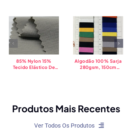
85% Nylon 15%
Algodão 100% Sarja
Tecido Elástico De
280gsm, 150cm
Spandex Para
Largura – 141 Cores -
Chapéu Perfurado À
SQ
Prova D'água Melin,
Ripstop De
Alongamento Em
Quatro Direções
Produtos Mais Recentes
Ver Todos Os Produtos