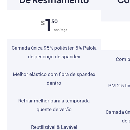
1
50
$
Por Peça
Camada única 95% poliéster, 5% Palola
de pescoço de spandex
Com bo
Melhor elástico com fibra de spandex
dentro
PM 2.5 Ins
Refriar melhor para a temporada
quente de verão
Camada úni
de 
Reutilizável & Lavável