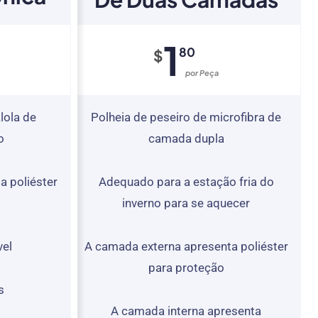
1
80
$
Por Peça
lola de
Polheia de peseiro de microfibra de
o
camada dupla
a poliéster
Adequado para a estação fria do
inverno para se aquecer
vel
A camada externa apresenta poliéster
para proteção
s
A camada interna apresenta