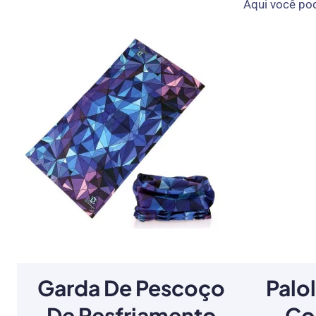
Aqui você pod
Garda De Pescoço
Palo
De Resfriamento
Co