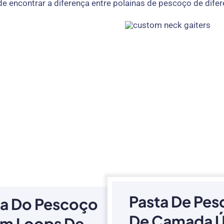
e encontrar a diferença entre polainas de pescoço de dife
Pasta De Pe
la Do Pescoço
De Camada Ú
m Loops De