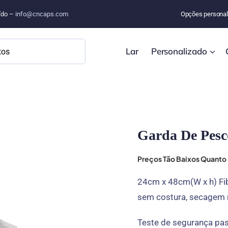
uído –
info@cncaps.com
Opções personal
Lar
Personalizado
Garda De Pesc
Preços Tão Baixos Quant
24cm x 48cm(W x h) Fib
sem costura, secagem r
Teste de segurança pa