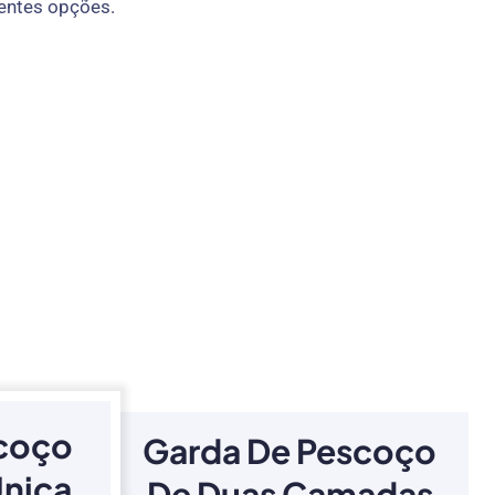
rentes opções.
scoço
Garda De Pescoço
nica
De Duas Camadas