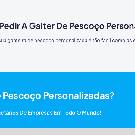
edir A Gaiter De Pescoço Person
ua ganteira de pescoço personalizada é tão fácil como as 
e Pescoço Personalizadas?
rietários De Empresas Em Todo O Mundo!