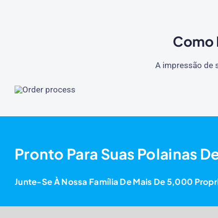
Como P
A impressão de s
Pronto Para Suas Polainas D
Junte-Se À Nossa Família De Mais De 5,000 Prop