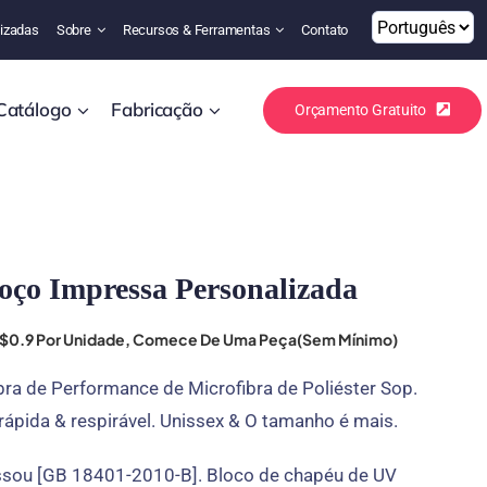
izadas
Sobre
Recursos & Ferramentas
Contato
Catálogo
Fabricação
Orçamento Gratuito
oço Impressa Personalizada
o $0.9 Por Unidade, Comece De Uma Peça(Sem Mínimo)
ra de Performance de Microfibra de Poliéster Sop.
ápida & respirável. Unissex & O tamanho é mais.
ssou [GB 18401-2010-B]. Bloco de chapéu de UV