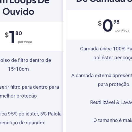
Ouvido
0
98
$
1
Por Peça
80
$
Por Peça
Camada única 100% Pa
poliéster pescoç
lso de filtro dentro de
15*10cm
A camada externa apresent
para proteção
erir filtro para dentro para
melhor proteção
Reutilizável & Lavá
ca 95% poliéster, 5% Palola
O tamanho é mai
pescoço de spandex