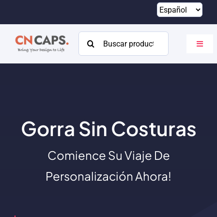
Saltar
al
contenido
Buscar:
Altern
naveg
Hogar
Costumbre
Catalogar
Gorra Sin Costuras
Acerca de
Comience Su Viaje De
Recursos
Personalización Ahora!
Contacto