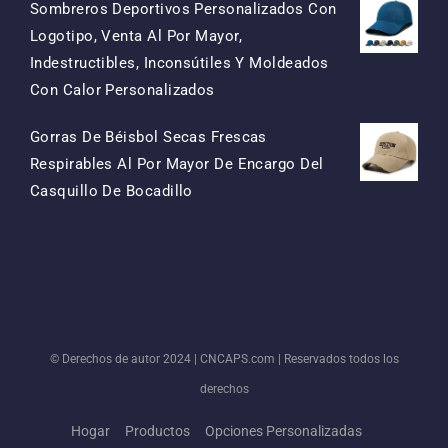
Sombreros Deportivos Personalizados Con
Logotipo, Venta Al Por Mayor,
Indestructibles, Inconsútiles Y Moldeados
El
El
Con Calor Personalizados
Precio
Precio
Gorras De Béisbol Secas Frescas
Original
Actual
Respirables Al Por Mayor De Encargo Del
Era:
Es:
El
El
Casquillo De Bocadillo
$15.50.
$7.50.
Precio
Precio
Original
Actual
Era:
Es:
$13.50.
$5.50.
© Derechos de autor 2024 |
CNCAPS.com
| Reservados todos los
derechos
Hogar
Productos
Opciones Personalizadas