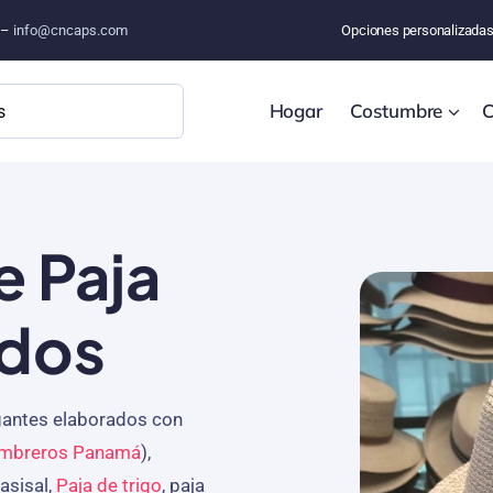
o –
info@cncaps.com
Opciones personalizada
Hogar
Costumbre
C
 Paja
ados
egantes elaborados con
mbreros Panamá
),
asisal,
Paja de trigo
, paja