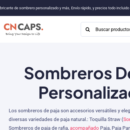
Saltar
bricante de sombrero personalizado y más, Envío rápido, y precios todo incluid
al
contenido
Buscar:
Sombreros De
Personaliz
Los sombreros de paja son accesorios versátiles y el
diversas variedades de paja natural.: Toquilla Straw (
So
Sombreros de paja de rafia,
acompañado
Paja, Paja Par