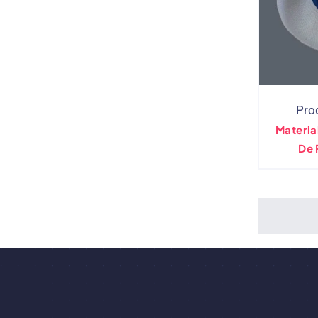
Pro
Materia
De 
F