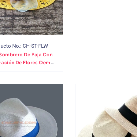
ucto No.: CH-ST-FLW
 Sombrero De Paja Con
ración De Flores Oem
abricante Directo