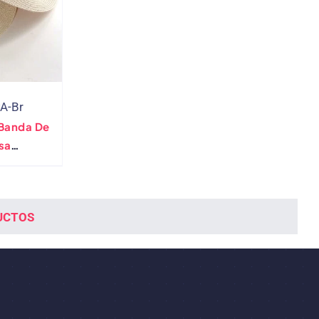
PA-Br
Banda De
sa
UCTOS