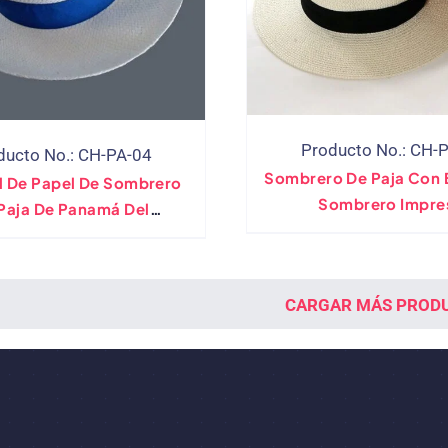
Producto No.: CH-
ducto No.: CH-PA-04
Sombrero De Paja Con 
l De Papel De Sombrero
Sombrero Impre
Paja De Panamá Del
Personalizada
abricante Directo
CARGAR MÁS PROD