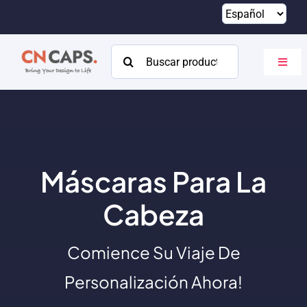
Saltar
al
contenido
Buscar:
Altern
naveg
Hogar
Costumbre
Catalogar
Máscaras Para La
Acerca de
Cabeza
Recursos
Comience Su Viaje De
Contacto
Personalización Ahora!