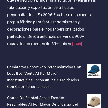
que se dedicó a brindar una solución integral en la
fabricación y exportación de artículos
personalizados.. En 2006 Establecimos nuestra
propia fábrica para fabricar sombreros y
decoraciones para el hogar personalizados
perfectos.. Desde entonces servimos 900+
maravillosos clientes de 60+ países.
[más]
Productos
Sombreros Deportivos Personalizados Con
Logotipo, Venta Al Por Mayor,
Indestructibles, Inconsútiles Y Moldeados
El
El
Con Calor Personalizados
Precio
Precio
Gorras De Béisbol Secas Frescas
Original
Actual
Respirables Al Por Mayor De Encargo Del
Era:
Es: