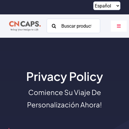
Saltar
al
contenido
Buscar:
Altern
naveg
Hogar
Costumbre
Catalogar
Privacy Policy
Acerca de
Comience Su Viaje De
Recursos
Personalización Ahora!
Contacto