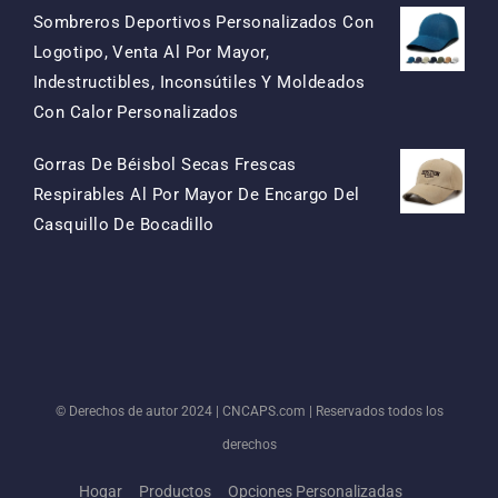
Sombreros Deportivos Personalizados Con
Logotipo, Venta Al Por Mayor,
Indestructibles, Inconsútiles Y Moldeados
El
El
Con Calor Personalizados
Precio
Precio
Gorras De Béisbol Secas Frescas
Original
Actual
Respirables Al Por Mayor De Encargo Del
Era:
Es:
El
El
Casquillo De Bocadillo
$15.50.
$7.50.
Precio
Precio
Original
Actual
Era:
Es:
$13.50.
$5.50.
© Derechos de autor 2024 |
CNCAPS.com
| Reservados todos los
derechos
Hogar
Productos
Opciones Personalizadas