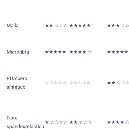
Malla
★★ ☆☆☆
★★★★★
★★★ ☆
Microfibra
★★★★★
★★★★ ☆
★★★★★
PU/cuero
☆☆☆☆☆
☆☆☆☆☆
★★ ☆☆
sintético
Fibra
★ ☆☆☆☆
★★ ☆☆☆
★★★★ 
spandex/elástica