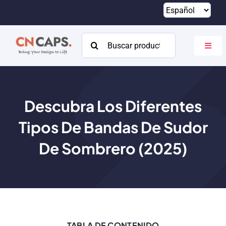
Saltar
al
contenido
Buscar:
Altern
naveg
Hogar
Costumbre
Descubra Los Diferentes
Tipos De Bandas De Sudor
Catalogar
De Sombrero (2025)
Acerca de
Recursos
Contacto
TABLA DE CONTENIDO