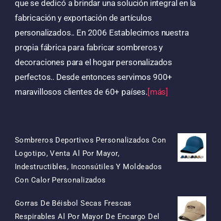
que se dedicó a brindar una solución integral en la
fabricación y exportación de artículos
personalizados.. En 2006 Establecimos nuestra
propia fábrica para fabricar sombreros y
decoraciones para el hogar personalizados
perfectos.. Desde entonces servimos 900+
maravillosos clientes de 60+ países.
[más]
Productos
Sombreros Deportivos Personalizados Con
Logotipo, Venta Al Por Mayor,
Indestructibles, Inconsútiles Y Moldeados
El
El
Con Calor Personalizados
Precio
Precio
Gorras De Béisbol Secas Frescas
Original
Actual
Respirables Al Por Mayor De Encargo Del
Era:
Es: