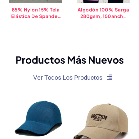
85% Nylon 15% Tela
Algodón 100% Sarga
Elástica De Spandex
280gsm, 150ancho
Para Sombrero
De Cm – 141 Colores
Perforado
-SQ
Impermeable Melin
Que Se Estira En
Cuatro Direcciones
Ripstop
Productos Más Nuevos
Ver Todos Los Productos