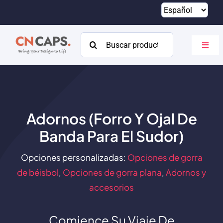
Saltar
al
contenido
Buscar:
Altern
naveg
Hogar
Costumbre
Adornos (Forro Y Ojal De
Catalogar
Banda Para El Sudor)
Acerca de
Opciones personalizadas:
Opciones de gorra
Recursos
de béisbol
,
Opciones de gorra plana
,
Adornos y
accesorios
Contacto
Comience Su Viaje De