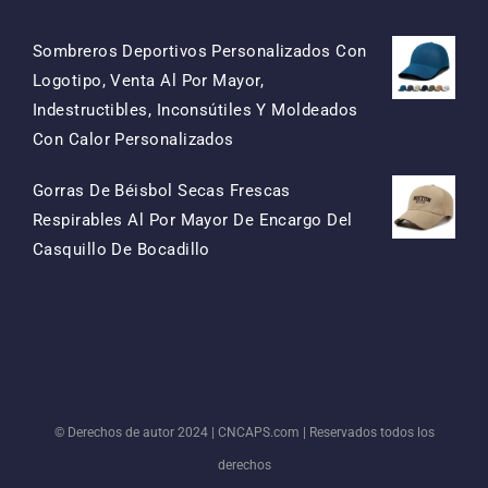
Sombreros Deportivos Personalizados Con
Logotipo, Venta Al Por Mayor,
Indestructibles, Inconsútiles Y Moldeados
El
El
Con Calor Personalizados
Precio
Precio
Gorras De Béisbol Secas Frescas
Original
Actual
Respirables Al Por Mayor De Encargo Del
Era:
Es:
El
El
Casquillo De Bocadillo
$15.50.
$7.50.
Precio
Precio
Original
Actual
Era:
Es:
$13.50.
$5.50.
© Derechos de autor 2024 |
CNCAPS.com
| Reservados todos los
derechos