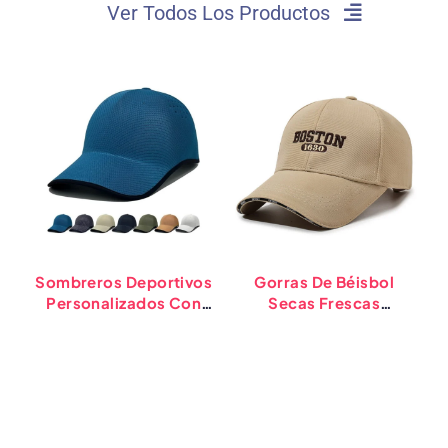
Ver Todos Los Productos
Sombreros Deportivos
Gorras De Béisbol
Personalizados Con
Secas Frescas
A
Logotipo, Venta Al Por
Respirables Al Por
D
Mayor, Indestructibles,
Mayor De Encargo Del
D
Inconsútiles Y
Casquillo De Bocadillo
Moldeados Con Calor
Personalizados