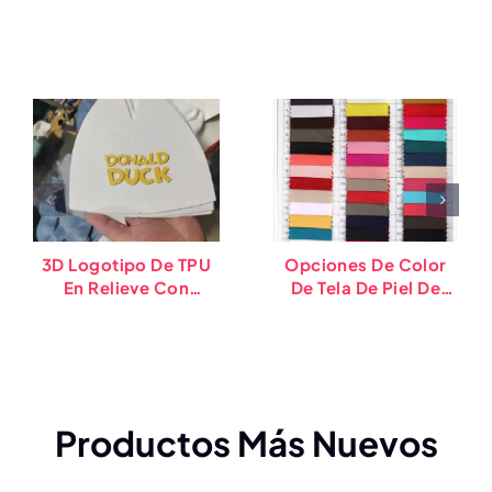
3D Logotipo De TPU
Opciones De Color
En Relieve Con
De Tela De Piel De
Impresión De
Durazno De Rpet
Transferencia De
Silicona Para Gorras
Y Prendas De Vestir
Productos Más Nuevos