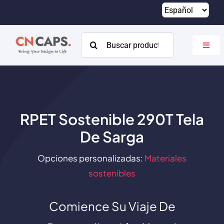
Saltar
al
contenido
Buscar:
Altern
naveg
Hogar
Costumbre
RPET Sostenible 290T Tela
Catalogar
De Sarga
Acerca de
Opciones personalizadas:
Materiales
Recursos
sostenibles
Contacto
Comience Su Viaje De