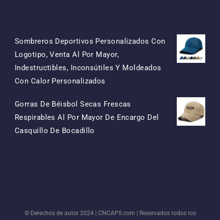
Productos
Sombreros Deportivos Personalizados Con
Logotipo, Venta Al Por Mayor,
Indestructibles, Inconsútiles Y Moldeados
El
El
Con Calor Personalizados
Precio
Precio
Gorras De Béisbol Secas Frescas
Original
Actual
Respirables Al Por Mayor De Encargo Del
Era:
Es:
El
El
Casquillo De Bocadillo
$15.50.
$7.50.
Precio
Precio
Original
Actual
Era:
Es:
$13.50.
$5.50.
© Derechos de autor 2024 |
CNCAPS.com
| Reservados todos los