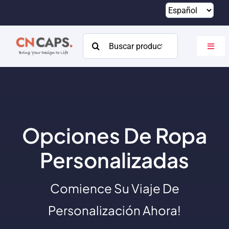
Saltar
al
contenido
Buscar:
Altern
naveg
Hogar
Costumbre
Catalogar
Opciones De Ropa
Acerca de
Personalizadas
Recursos
Comience Su Viaje De
Contacto
Personalización Ahora!