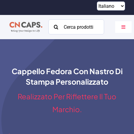
Vai
al
contenuto
Cercare:
Attiva
navig
Casa
Costume
Cappello Fedora Con Nastro Di
Catalogare
Stampa Personalizzato
Di
Realizzato Per Riflettere Il Tuo
Risorse
Marchio.
Contatto