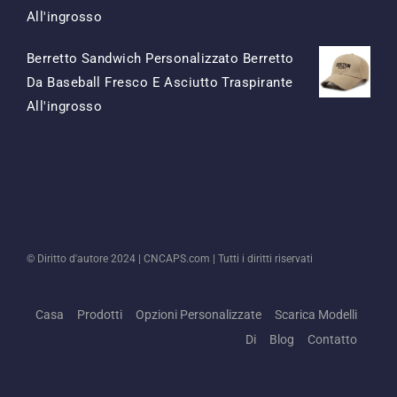
Il
Il
All'ingrosso
Prezzo
Prezzo
Berretto Sandwich Personalizzato Berretto
Originale
Attuale
Da Baseball Fresco E Asciutto Traspirante
Era:
È:
Il
Il
All'ingrosso
$15.50.
$7.50.
Prezzo
Prezzo
Originale
Attuale
Era:
È:
$13.50.
$5.50.
© Diritto d'autore 2024 |
CNCAPS.com
| Tutti i diritti riservati
Casa
Prodotti
Opzioni Personalizzate
Scarica Modelli
Di
Blog
Contatto