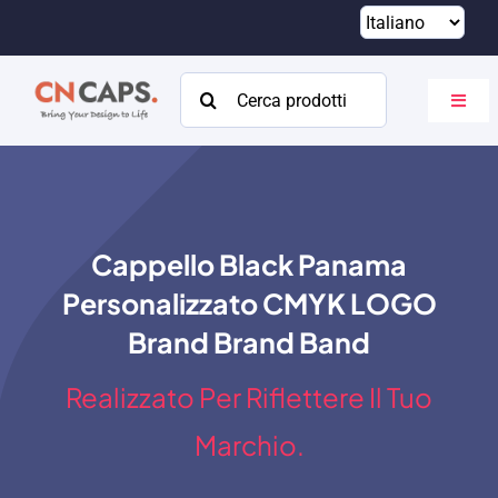
Vai
al
contenuto
Cercare:
Attiva
navig
Casa
Costume
Cappello Black Panama
Catalogare
Personalizzato CMYK LOGO
Di
Brand Brand Band
Risorse
Realizzato Per Riflettere Il Tuo
Contatto
Marchio.