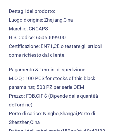
Dettagli del prodotto:
Luogo d'origine: Zhejiang,Cina
Marchio: CNCAPS
H.S. Codice: 65050099.00
Certificazione: EN71,CE o testare gli articoli
come richiesto dal cliente.
Pagamento & Termini di spedizione:
M.O.Q : 100
PCS for stocks of this black
panama hat
; 500 PZ per serie OEM
Prezzo: FOB,CIF $ (Dipende dalla quantità
dell'ordine)
Porto di carico: Ningbo,Shangai,Porto di
Shenzhen,Cina
Dettagli dell'imballaggio:150pz/ct, 60*40*30