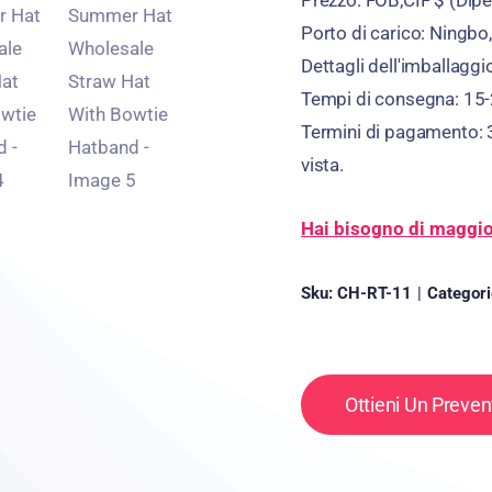
Prezzo: FOB,CIF $ (Dipen
Porto di carico: Ningbo
Dettagli dell'imballag
Tempi di consegna: 15-
Termini di pagamento: 
vista.
Hai bisogno di maggior
Sku:
CH-RT-11
|
Categor
Ottieni Un Preve