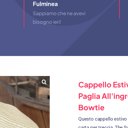
Fulminea
Sappiamo che ne avevi
bisogno ieri!
Cappello Esti
Paglia All'in
Bowtie
Questo cappello estivo 
carta per treccia, The 