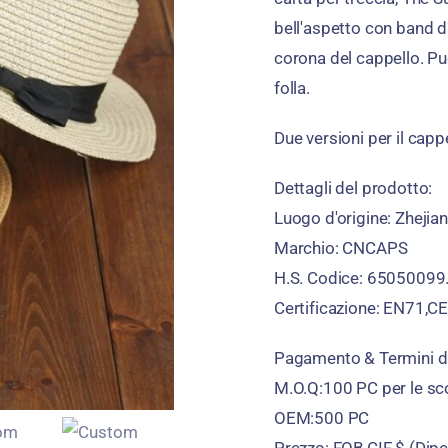
bell'aspetto con band d
corona del cappello. Puo
folla.
Due versioni per il capp
Dettagli del prodotto:
Luogo d'origine: Zhejia
Marchio: CNCAPS
H.S. Codice: 65050099
Certificazione: EN71,CE 
Pagamento & Termini di
M.O.Q:100 PC per le sco
OEM:500 PC