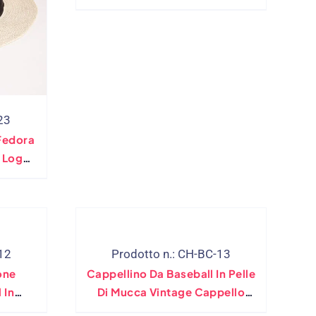
Metallo – Colori Assortiti
23
Fedora
o Logo
12
Prodotto n.: CH-BC-13
one
Cappellino Da Baseball In Pelle
 In
Di Mucca Vintage Cappello
e
Invernale Genuino