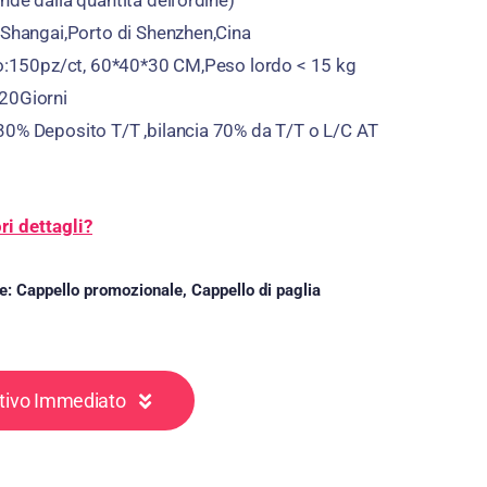
de dalla quantità dell'ordine)
,Shangai,Porto di Shenzhen,Cina
gio:150pz/ct, 60*40*30 CM,Peso lordo < 15 kg
20Giorni
30% Deposito T/T ,bilancia 70% da T/T o L/C AT
i dettagli?
ie:
Cappello promozionale
,
Cappello di paglia
ntivo Immediato