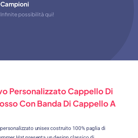
Campioni
Infinite possibilità qui!
vo Personalizzato Cappello Di
grosso Con Banda Di Cappello A
personalizzato unisex costruito 100% paglia di
Summer Hat presenta un design classico di