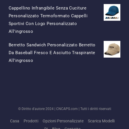
Cappellino Infrangibile Senza Cuciture
Personalizzato Termoformato Cappelli
Sportivi Con Logo Personalizzato
Il
Il
All'ingrosso
Prezzo
Prezzo
Berretto Sandwich Personalizzato Berretto
Originale
Attuale
Da Baseball Fresco E Asciutto Traspirante
Era:
È:
Il
Il
All'ingrosso
$15.50.
$7.50.
Prezzo
Prezzo
Originale
Attuale
Era:
È:
$13.50.
$5.50.
© Diritto d'autore 2024 |
CNCAPS.com
| Tutti i diritti riservati
Casa
Prodotti
Opzioni Personalizzate
Scarica Modelli
Di
Blog
Contatto