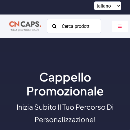
Vai
al
contenuto
Cercare:
Attiva
navig
Casa
Costume
Catalogare
Cappello
Di
Promozionale
Risorse
Inizia Subito Il Tuo Percorso Di
Contatto
Personalizzazione!