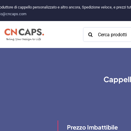
Vai
oduttore di cappello personalizzato e altro ancora, Spedizione veloce, e prezzi 
al
fo@cncaps.com
contenuto
Cercare:
Cappell
Prezzo Imbattibile