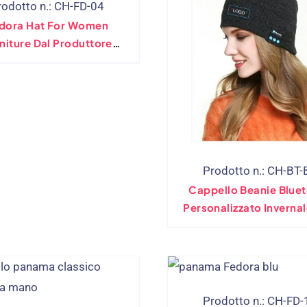
rodotto n.: CH-FD-04
dora Hat For Women
niture Dal Produttore
Diretto
Prodotto n.: CH-BT-
Cappello Beanie Blue
Personalizzato Inverna
Cappuccio Per Cuffie W
Con Logo
Prodotto n.: CH-FD-