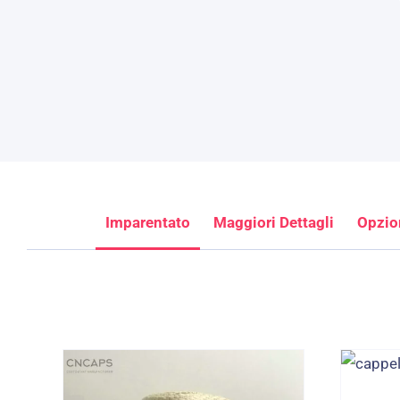
Imparentato
Maggiori Dettagli
Opzion