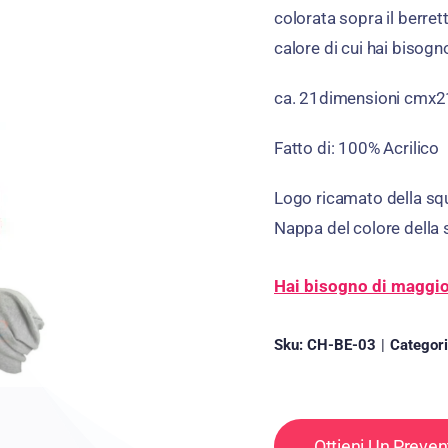
colorata sopra il berrett
calore di cui hai bisog
ca. 21dimensioni cmx
Fatto di: 100% Acrilico
Logo ricamato della sq
Nappa del colore della
Hai bisogno di maggior
Sku:
CH-BE-03
|
Categor
Ottieni Un Preve