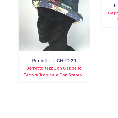
P
Capp
Perso
Prodotto n.: CH-FD-20
Berretto Jazz Con Cappello
Fedora Tropicale Con Stampa
Floreale Alla Moda CNCAPS