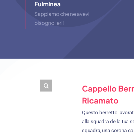
Fulminea
Sappiamo che ne avevi
bisogno ieri!
Cappello Berr
Ricamato
Questo berretto lavorat
alla squadra della tua s
squadra, una corona con