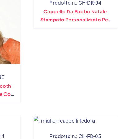
Prodotto n.: CH-DR-04
Cappello Da Babbo Natale
Stampato Personalizzato Per
Le Vacanze Di Babbo Natale
BE
tooth
le Con
ireless
14
Prodotto n.: CH-FD-05