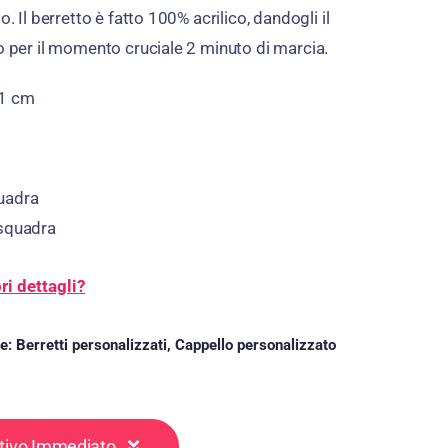
o. Il berretto è fatto 100% acrilico, dandogli il
no per il momento cruciale 2 minuto di marcia.
21 cm
uadra
 squadra
i dettagli?
ie:
Berretti personalizzati
,
Cappello personalizzato
ntivo Immediato