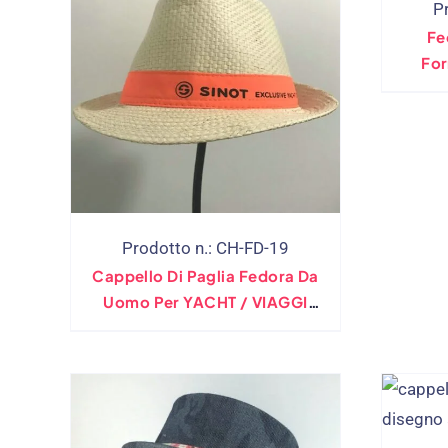
P
Fe
For
Prodotto n.: CH-FD-19
Cappello Di Paglia Fedora Da
Uomo Per YACHT / VIAGGI
Design Personalizzato