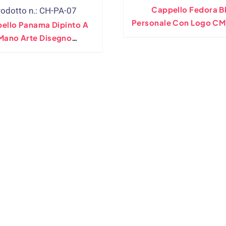
Cappello Fedora B
rodotto n.: CH-PA-07
Personale Con Logo CM
ello Panama Dipinto A
Evento
Mano Arte Disegno
nalizzato Fatto A Mano
100%