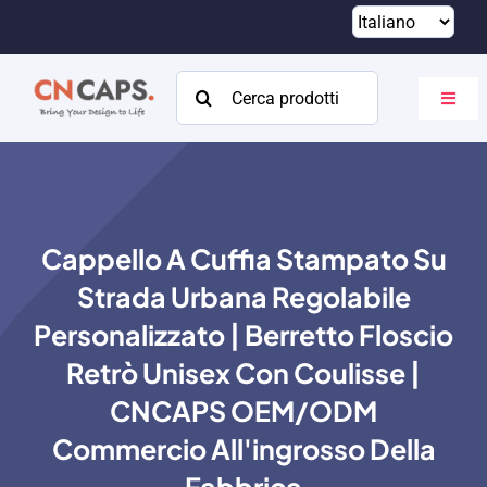
Vai
al
contenuto
Cercare:
Attiva
navig
Casa
Costume
Cappello A Cuffia Stampato Su
Catalogare
Strada Urbana Regolabile
Di
Personalizzato | Berretto Floscio
Retrò Unisex Con Coulisse |
Risorse
CNCAPS OEM/ODM
Contatto
Commercio All'ingrosso Della
Fabbrica