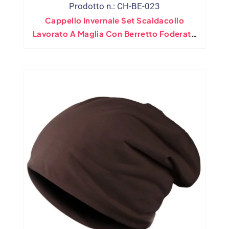
Prodotto n.: CH-BE-023
Cappello Invernale Set Scaldacollo
Lavorato A Maglia Con Berretto Foderato
In Pile Corallo Sfuso All'ingrosso