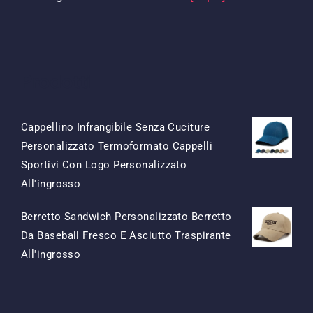
Prodotti
Cappellino Infrangibile Senza Cuciture
Personalizzato Termoformato Cappelli
Sportivi Con Logo Personalizzato
Il
Il
All'ingrosso
Prezzo
Prezzo
Berretto Sandwich Personalizzato Berretto
Originale
Attuale
Da Baseball Fresco E Asciutto Traspirante
Era:
È:
Il
Il
All'ingrosso
$15.50.
$7.50.
Prezzo
Prezzo
Originale
Attuale
Era:
È: