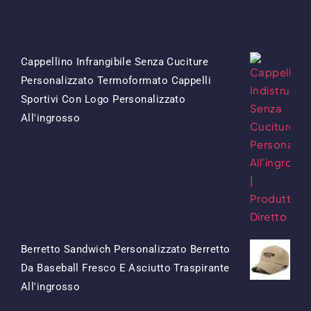
Prodotti
Cappellino Infrangibile Senza Cuciture
Personalizzato Termoformato Cappelli
Sportivi Con Logo Personalizzato
Il
Il
All'ingrosso
Prezzo
Prezzo
Originale
Attuale
Era:
È:
$15.50.
$7.50.
Berretto Sandwich Personalizzato Berretto
Da Baseball Fresco E Asciutto Traspirante
Il
Il
All'ingrosso
Prezzo
Prezzo