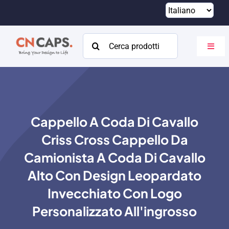
Vai
al
contenuto
Cercare:
Attiva
navig
Casa
Costume
Cappello A Coda Di Cavallo
Catalogare
Criss Cross Cappello Da
Di
Camionista A Coda Di Cavallo
Alto Con Design Leopardato
Risorse
Invecchiato Con Logo
Contatto
Personalizzato All'ingrosso