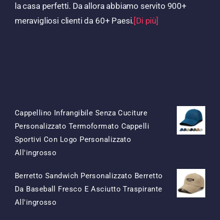
la casa perfetti. Da allora abbiamo servito 900+
meravigliosi clienti da 60+ Paesi.
[Di più]
Prodotti
Cappellino Infrangibile Senza Cuciture
Personalizzato Termoformato Cappelli
Sportivi Con Logo Personalizzato
Il
Il
All'ingrosso
Prezzo
Prezzo
Berretto Sandwich Personalizzato Berretto
Originale
Attuale
Da Baseball Fresco E Asciutto Traspirante
Era:
È:
Il
Il
All'ingrosso
$15.50.
$7.50.
Prezzo
Prezzo