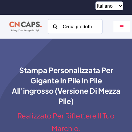
Vai
al
contenuto
Cercare:
Attiva
navig
Casa
Costume
Stampa Personalizzata Per
Catalogare
Gigante In Pile In Pile
Di
All'ingrosso (Versione Di Mezza
Pile)
Risorse
Realizzato Per Riflettere Il Tuo
Contatto
Marchio.