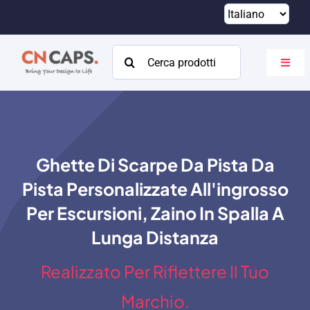
Vai
al
contenuto
Cercare:
Attiva
navig
Casa
Costume
Ghette Di Scarpe Da Pista Da
Catalogare
Pista Personalizzate All'ingrosso
Di
Per Escursioni, Zaino In Spalla A
Lunga Distanza
Risorse
Realizzato Per Riflettere Il Tuo
Contatto
Marchio.