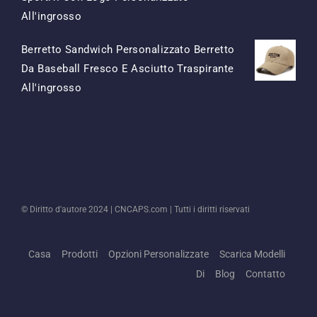
Il
Il
All'ingrosso
Prezzo
Prezzo
Berretto Sandwich Personalizzato Berretto
Originale
Attuale
Da Baseball Fresco E Asciutto Traspirante
Era:
È:
Il
Il
All'ingrosso
$15.50.
$7.50.
Prezzo
Prezzo
Originale
Attuale
Era:
È:
$13.50.
$5.50.
© Diritto d'autore 2024 |
CNCAPS.com
| Tutti i diritti riservati
Casa
Prodotti
Opzioni Personalizzate
Scarica Modelli
Di
Blog
Contatto