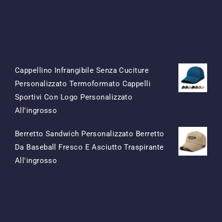
Prodotti
Cappellino Infrangibile Senza Cuciture
Personalizzato Termoformato Cappelli
Sportivi Con Logo Personalizzato
Il
Il
All'ingrosso
Prezzo
Prezzo
Berretto Sandwich Personalizzato Berretto
Originale
Attuale
Da Baseball Fresco E Asciutto Traspirante
Era:
È:
Il
Il
All'ingrosso
$15.50.
$7.50.
Prezzo
Prezzo
Originale
Attuale
Era:
È:
$13.50.
$5.50.