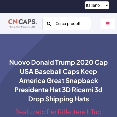
Vai
al
contenuto
Cercare:
Attiva
navig
Casa
Costume
Nuovo Donald Trump 2020 Cap
Catalogare
USA Baseball Caps Keep
Di
America Great Snapback
Presidente Hat 3D Ricami 3d
Risorse
Drop Shipping Hats
Contatto
Realizzato Per Riflettere Il Tuo