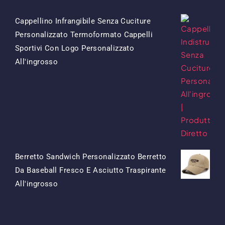
Cappellino Infrangibile Senza Cuciture
Personalizzato Termoformato Cappelli
Sportivi Con Logo Personalizzato
Il
Il
All'ingrosso
Prezzo
Prezzo
Originale
Attuale
Era:
È:
$15.50.
$7.50.
Berretto Sandwich Personalizzato Berretto
Da Baseball Fresco E Asciutto Traspirante
Il
Il
All'ingrosso
Prezzo
Prezzo
Originale
Attuale
Era:
È: