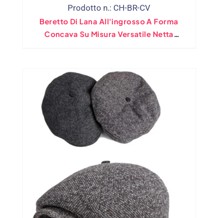
Prodotto n.: CH-BR-CV
Beretto Di Lana All'ingrosso A Forma
Concava Su Misura Versatile Netta
Vintage Calda