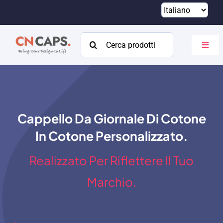
Vai
al
contenuto
Cercare:
Attiva
navig
Casa
Costume
Cappello Da Giornale Di Cotone
Catalogare
In Cotone Personalizzato.
Di
Realizzato Per Riflettere Il Tuo
Risorse
Marchio.
Contatto