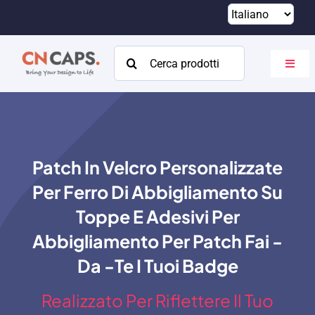
Vai
al
contenuto
Cercare:
Attiva
navig
Casa
Costume
Patch In Velcro Personalizzate
Catalogare
Per Ferro Di Abbigliamento Su
Di
Toppe E Adesivi Per
Abbigliamento Per Patch Fai -
Risorse
Da -te I Tuoi Badge
Contatto
Realizzato Per Riflettere Il Tuo