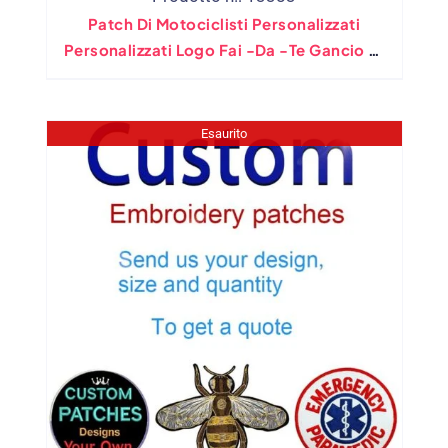
Patch Di Motociclisti Personalizzati
Personalizzati Logo Fai -da -te Gancio Di
Badge Militare E Ferro Anderia Su Gomma
Stampata In PVC Per I Cappelli Da
Abbigliamento
Esaurito