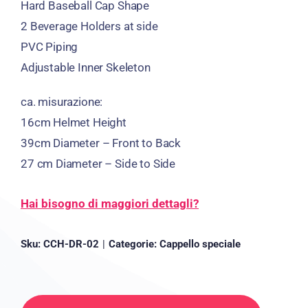
Hard Baseball Cap Shape
2
Beverage Holders at side
PVC Piping
Adjustable Inner Skeleton
ca. misurazione:
16
cm Helmet Height
39
cm Diameter
–
Front to Back
27
cm Diameter
–
Side to Side
Hai bisogno di maggiori dettagli?
Sku:
CCH-DR-02
|
Categorie:
Cappello speciale