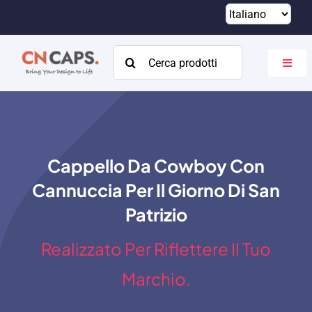
Vai
al
contenuto
Cercare:
Attiva
navig
Casa
Costume
Cappello Da Cowboy Con
Catalogare
Cannuccia Per Il Giorno Di San
Di
Patrizio
Risorse
Realizzato Per Riflettere Il Tuo
Contatto
Marchio.