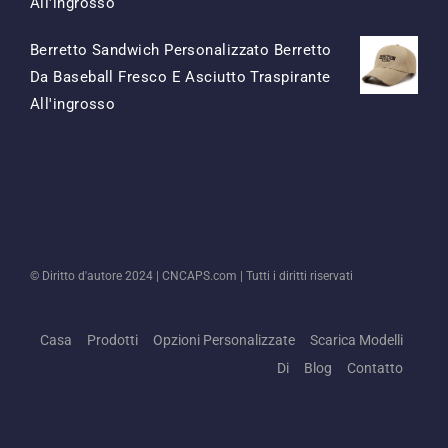
Il
Il
All'ingrosso
Prezzo
Prezzo
Berretto Sandwich Personalizzato Berretto
Originale
Attuale
Da Baseball Fresco E Asciutto Traspirante
Era:
È:
Il
Il
All'ingrosso
$15.50.
$7.50.
Prezzo
Prezzo
Originale
Attuale
Era:
È:
$13.50.
$5.50.
© Diritto d'autore 2024 |
CNCAPS.com
| Tutti i diritti riservati
Casa
Prodotti
Opzioni Personalizzate
Scarica Modelli
Di
Blog
Contatto