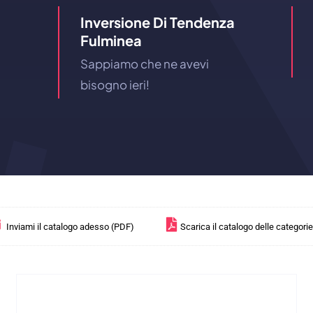
Inversione Di Tendenza
Fulminea
Sappiamo che ne avevi
bisogno ieri!
Inviami il catalogo adesso (PDF)
Scarica il catalogo delle categori