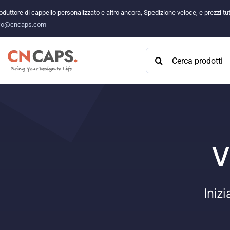
Vai
oduttore di cappello personalizzato e altro ancora, Spedizione veloce, e prezzi 
al
fo@cncaps.com
contenuto
Cercare:
V
Iniz