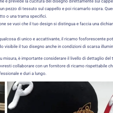
ne e prevede la cucitura del disegno direttamente sul cappel
 un pezzo di tessuto sul cappello e poi ricamarlo sopra. Que
to o una trama specifici.
e se vuoi che il tuo design si distingua e faccia una dichiara
 qualcosa di unico e accattivante, il ricamo fosforescente po
ndo visibile il tuo disegno anche in condizioni di scarsa illumi
 misura, è importante considerare il livello di dettaglio del
ovresti collaborare con un fornitore di ricamo rispettabile che 
fessionale e duri a lungo.