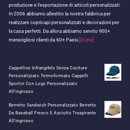
produzione e l'esportazione di articoli personalizzati.
In 2006 abbiamo allestito la nostra fabbrica per
realizzare copricapi personalizzati e decorazioni per
la casa perfetti. Da allora abbiamo servito 900+
meravigliosi clienti da 60+ Paesi.
[Di più]
Prodotti
Cappellino Infrangibile Senza Cuciture
Personalizzato Termoformato Cappelli
Sportivi Con Logo Personalizzato
Il
Il
All'ingrosso
Prezzo
Prezzo
Berretto Sandwich Personalizzato Berretto
Originale
Attuale
Da Baseball Fresco E Asciutto Traspirante
Era:
È:
Il
Il
All'ingrosso
$15.50.
$7.50.
Prezzo
Prezzo