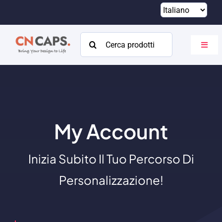
Vai
al
contenuto
Cercare:
Attiva
navig
Casa
Costume
Catalogare
My Account
Di
Inizia Subito Il Tuo Percorso Di
Risorse
Personalizzazione!
Contatto