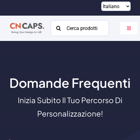
Vai
al
contenuto
Cercare:
Attiva
navig
Casa
Costume
Catalogare
Domande Frequenti
Di
Inizia Subito Il Tuo Percorso Di
Risorse
Personalizzazione!
Contatto