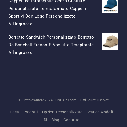
Cappellino Infrangibile Senza Cuciture
Personalizzato Termoformato Cappelli
Sportivi Con Logo Personalizzato
Il
Il
All'ingrosso
Prezzo
Prezzo
Berretto Sandwich Personalizzato Berretto
Originale
Attuale
Da Baseball Fresco E Asciutto Traspirante
Era:
È:
Il
Il
All'ingrosso
$15.50.
$7.50.
Prezzo
Prezzo
Originale
Attuale
Era:
È:
$13.50.
$5.50.
© Diritto d'autore 2024 |
CNCAPS.com
| Tutti i diritti riservati
Casa
Prodotti
Opzioni Personalizzate
Scarica Modelli
Di
Blog
Contatto