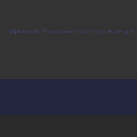
Passer
au
contenu
[
flipbook pdf=
”https://
www.cncaps.com/CNCAPS_CAT