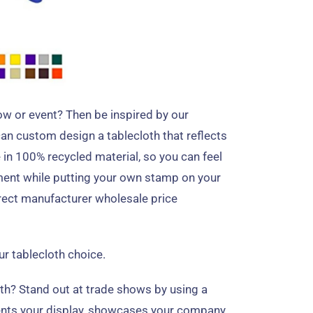
ow or event
?
Then be inspired by our
an custom design a tablecloth that reflects
 in
100%
recycled material
,
so you can feel
ment while putting your own stamp on your
rect manufacturer wholesale price
r tablecloth choice
.
oth
?
Stand out at trade shows by using a
nts your display
,
showcases your company