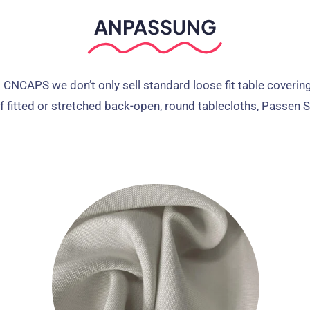
ANPASSUNG
 CNCAPS we don’t only sell standard loose fit table coverin
f fitted or stretched back-open
,
round tablecloths
, Passen S