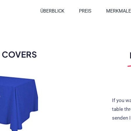
ÜBERBLICK
PREIS
MERKMAL
E COVERS
If you w
table th
senden I